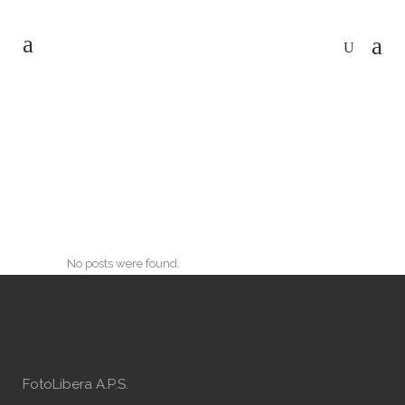
Archive
No posts were found.
FotoLibera A.P.S.