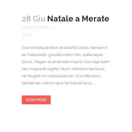
28 Giu
Natale a Merate
Posted at 10:19h
in
Share
Cras consequat dolor at lobortis luctus. Aenean in
ex malesuada, gravida lorem non, scelerisque
purus. Integer sit amet odio mauris. Cras dignissim
nec magna et sagittis. Nunc interdum leo lacus,
vel feugiat mi malesuada non. Cras felis arcu,
laoreet nec rutrum quis, facilisis et lacus....
READ MORE