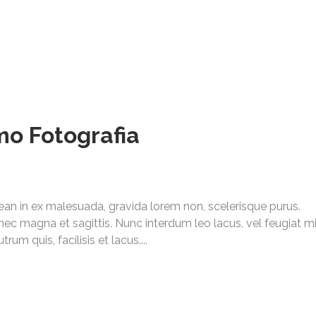
info@fotolibera.com
o Fotografia
ean in ex malesuada, gravida lorem non, scelerisque purus.
nec magna et sagittis. Nunc interdum leo lacus, vel feugiat m
um quis, facilisis et lacus....