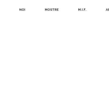
NOI
MOSTRE
M.I.F.
A