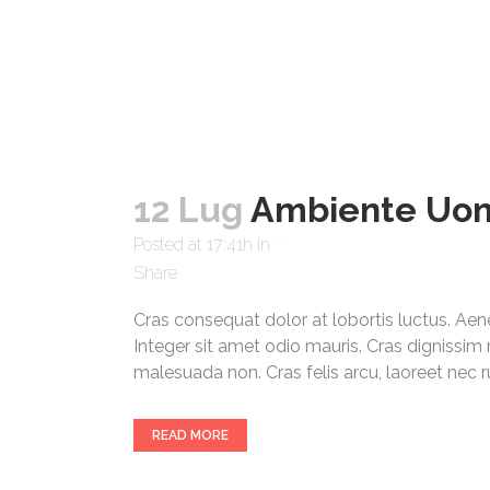
12 Lug
Ambiente Uom
Posted at 17:41h
in
Share
Cras consequat dolor at lobortis luctus. Aen
Integer sit amet odio mauris. Cras dignissim 
malesuada non. Cras felis arcu, laoreet nec rutr
READ MORE