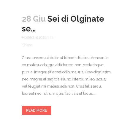
28 Giu
Sei di Olginate
se…
Posted at 10:18h
in
Share
Cras consequat dolor at lobortis luctus. Aenean in
ex malesuada, gravida lorem non, scelerisque
purus. Integer sit amet odio mauris. Cras dignissim
nec magna et sagittis. Nunc interdum leo lacus,
vel feugiat mi malesuada non. Cras felis arcu,
laoreet nec rutrum quis, facilisis et lacus....
READ MORE