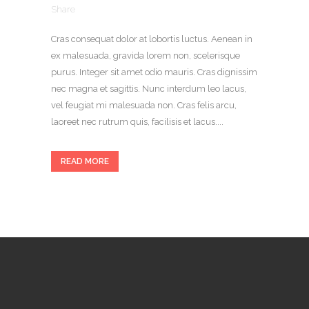
Share
Cras consequat dolor at lobortis luctus. Aenean in
ex malesuada, gravida lorem non, scelerisque
purus. Integer sit amet odio mauris. Cras dignissim
nec magna et sagittis. Nunc interdum leo lacus,
vel feugiat mi malesuada non. Cras felis arcu,
laoreet nec rutrum quis, facilisis et lacus....
READ MORE