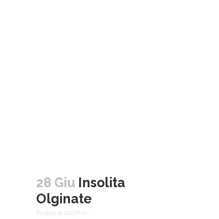
28 Giu
Insolita
Olginate
Posted at 10:17h
in