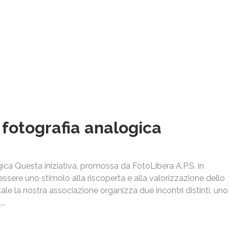
Sede operativa , Via Fratelli Cernuschi, 1 Merate
(+39) 3479649677
info@fotolibera.com
 fotografia analogica
ca Questa iniziativa, promossa da FotoLibera A.P.S. in
ssere uno stimolo alla riscoperta e alla valorizzazione dello
itale la nostra associazione organizza due incontri distinti, uno
..