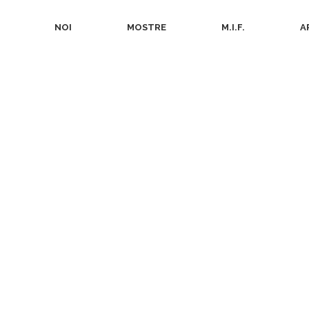
NOI
MOSTRE
M.I.F.
A
Contatti
So
la
Sede Legale, Via del Careggio, 2 23807 Merate
iale