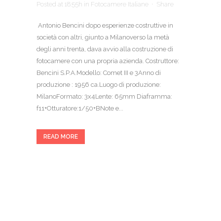
Posted at 18:55h
in
Fotocamere Italiane
Share
Antonio Bencini dopo esperienze costruttive in
società con altri, giunto a Milanoverso la metà
degli anni trenta, dava avvio alla costruzione di
fotocamere con una propria azienda. Costruttore:
Bencini S.P.A.Modello: Comet III e 3Anno di
produzione : 1956 ca.Luogo di produzione:
MilanoFormato: 3x4Lente: 65mm Diaframma:
f11+Otturatore:1/50+BNote e...
READ MORE