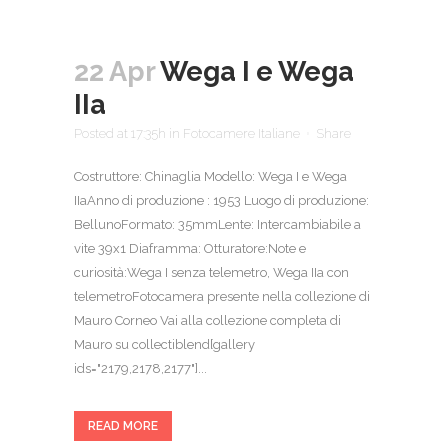
22 Apr
Wega I e Wega
IIa
Posted at 17:35h
in
Fotocamere Italiane
Share
Costruttore: Chinaglia Modello: Wega I e Wega
IIaAnno di produzione : 1953 Luogo di produzione:
BellunoFormato: 35mmLente: Intercambiabile a
vite 39x1 Diaframma: Otturatore:Note e
curiosità:Wega I senza telemetro, Wega IIa con
telemetroFotocamera presente nella collezione di
Mauro Corneo Vai alla collezione completa di
Mauro su collectiblend[gallery
ids="2179,2178,2177"]...
READ MORE