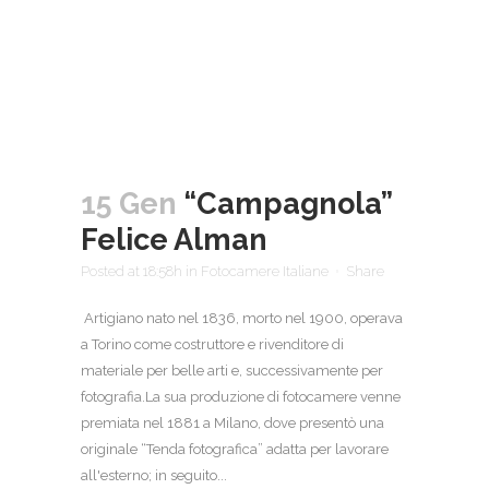
15 Gen
“Campagnola”
Felice Alman
Posted at 18:58h
in
Fotocamere Italiane
Share
Artigiano nato nel 1836, morto nel 1900, operava
a Torino come costruttore e rivenditore di
materiale per belle arti e, successivamente per
fotografia.La sua produzione di fotocamere venne
premiata nel 1881 a Milano, dove presentò una
originale “Tenda fotografica” adatta per lavorare
all'esterno; in seguito...