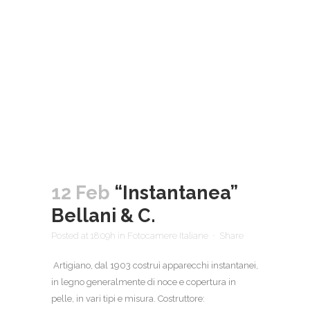
12 Feb
“Instantanea”
Bellani & C.
Posted at 18:09h
in
Fotocamere Italiane
Share
Artigiano, dal 1903 costruì apparecchi instantanei,
in legno generalmente di noce e copertura in
pelle, in vari tipi e misura. Costruttore: