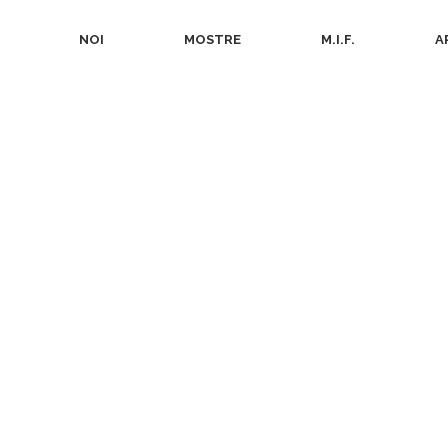
NOI
MOSTRE
M.I.F.
A
Home
>
Posts t