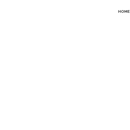
HOME
FotoLibera Tag