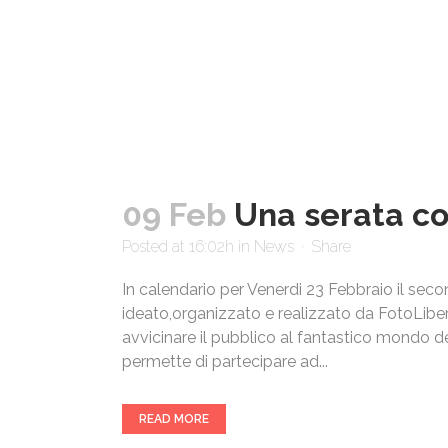
09 Feb
Una serata co
Posted at 16:02h
in
News
Share
In calendario per Venerdi 23 Febbraio il sec
ideato,organizzato e realizzato da FotoLiber
avvicinare il pubblico al fantastico mondo d
permette di partecipare ad...
READ MORE