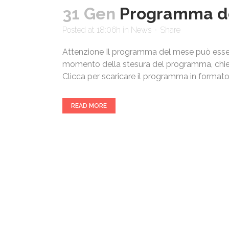
31 Gen
Programma de
Posted at 18:06h
in
News
Share
Attenzione Il programma del mese può essere
momento della stesura del programma, chied
Clicca per scaricare il programma in formato
READ MORE