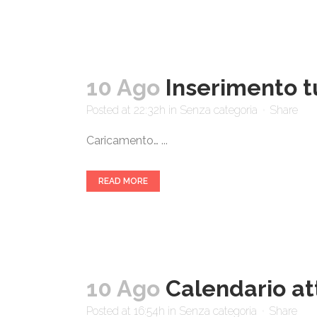
10 Ago
Inserimento tu
Posted at 22:32h
in
Senza categoria
Share
Caricamento… ...
READ MORE
10 Ago
Calendario att
Posted at 16:54h
in
Senza categoria
Share