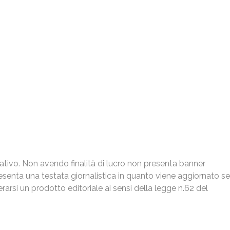
Contatti
So
la
Sede Legale, Via del Careggio, 2 23807 Merate
iale
Sede operativa , Via Fratelli Cernuschi, 1 Merate
(+39) 3479649677
ivo. Non avendo finalità di lucro non presenta banner
info@fotolibera.com
resenta una testata giornalistica in quanto viene aggiornato s
arsi un prodotto editoriale ai sensi della legge n.62 del