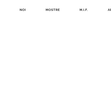
NOI
MOSTRE
M.I.F.
A
goria