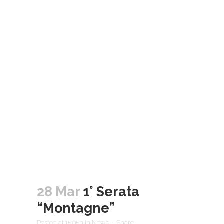
28 Mar
1° Serata
“Montagne”
Posted at 15:05h
in
News
Share