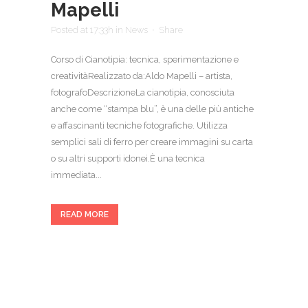
Mapelli
Posted at 17:33h
in
News
Share
Corso di Cianotipia: tecnica, sperimentazione e
creativitàRealizzato da:Aldo Mapelli – artista,
fotografoDescrizioneLa cianotipia, conosciuta
anche come “stampa blu”, è una delle più antiche
e affascinanti tecniche fotografiche. Utilizza
semplici sali di ferro per creare immagini su carta
o su altri supporti idonei.È una tecnica
immediata...
READ MORE