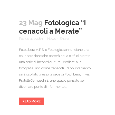
23 Mag
Fotologica “I
cenacoli a Merate”
Posted at 15:08h
in
News
Share
FotoLibera A.P.S. e Fotologica annunciano una
collaborazione che porterà nella città di Merate
una serie di incontri culturali dedicati alla
fotografia, noti come Cenacoli. L'appuntamento
sarà ospitato presso la sede di Fotolibera, in via
Fratelli Cernuschi 1, uno spazio pensato per
diventare punto di riferimento...
READ MORE