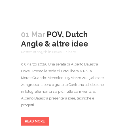
01 Mar
POV, Dutch
Angle & altre idee
Posted at 16:56h
in
News
Share
05 Marzo 2025, Una serata di Alberto Balestra
Dove : Presso la sede di FotoLibera A.P.S. a
MerateQuando: Mercoledi 05 Marzo 2025 alle ore
21Ingresso: Libero e gratuito Contrario all’idea che
in fotografia non ci sia più nulla da inventare,
Alberto Balestra presenterà idee, tecniche e
progetti...
READ MORE