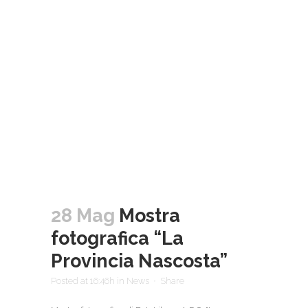
28 Mag
Mostra
fotografica “La
Provincia Nascosta”
Posted at 16:46h
in
News
Share