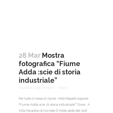
28 Mar
Mostra
fotografica “Fiume
Adda :scie di storia
industriale”
Posted at 14:33h
in
News
Share
Per tutto il mese di Aprile Aldo Mapelli espone
"Fiume Adda scie: di storia industriale"" Dove : A
Villa Paradiso di Cornate D'Adda sede del Golf