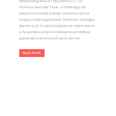
Mostra fotografica di FotoLibera A.P.S. "La
Provincia Nascosta" Dove : A Imbersago nel
palazzo comunale Quando: Domenica 15 e 22
Giugno 2025Inaugurazione: Domenica 15 Giugno
alle ore 11,30 in sala Consigliare La nostra ricerca
ci ha portato a scoprire moltissime architetture
sparse per la provincia di Lecco, alcune...
READ MORE